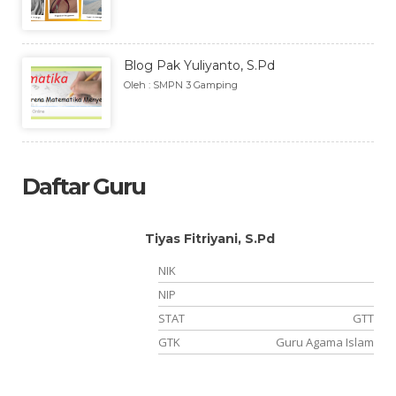
Blog Pak Yuliyanto, S.Pd
Oleh : SMPN 3 Gamping
Daftar Guru
Tiyas Fitriyani, S.Pd
NIK
NIP
NS
STAT
GTT
ka
GTK
Guru Agama Islam