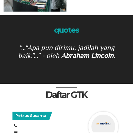
quotes
harus
"...“Apa pun dirimu, jadilah yang
"
yang
baik.”..."
- oleh
Abraham Lincoln.
terba
rch
Daftar GTK
Petrus Susanta