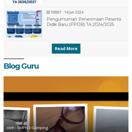
TERBIT :
14 Jun 2024
Pengumuman Penerimaan Peserta
12 OKT 2025
Didik Baru (PPDB) TA 2024/2025
Read More
Blog Guru
1 FEB 2026
1 JUN 2018
1 JUN 2018
1 JUN 2018
oleh : SMPN 3 Gamping