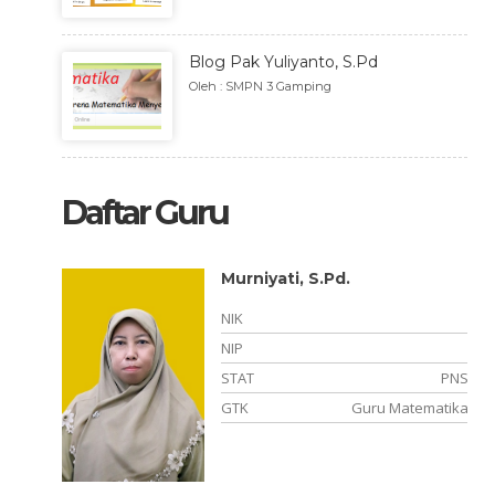
Blog Pak Yuliyanto, S.Pd
Oleh : SMPN 3 Gamping
Daftar Guru
Murniyati, S.Pd.
NIK
NIP
PPPK
STAT
PNS
Inggris
GTK
Guru Matematika