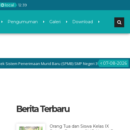
local
12
:
39
Pengumuman
Galeri
Download
07-08-2026
tem Penerimaan Murid Baru (SPMB) SMP Negeri 3 Gamping di menu Pengum
Berita Terbaru
Orang Tua dan Siswa Kelas IX