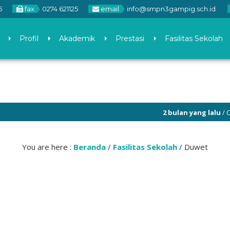
5
fax
0274 621125
email
info@smpn3gampig.sch.id
Profil
Akademik
Prestasi
Fasilitas Sekolah
2 bulan yang lalu
/ Cek Sis
Berprestasi SPETAGA.
You are here :
Beranda
/
Fasilitas Sekolah
/
Duwet