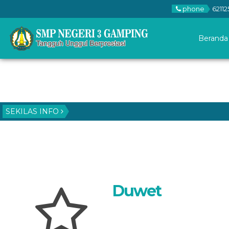
phone
62112
Beranda
SEKILAS INFO
Duwet