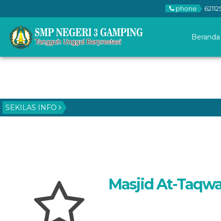
phone
62112
Beranda
SEKILAS INFO
Masjid At-Taqw