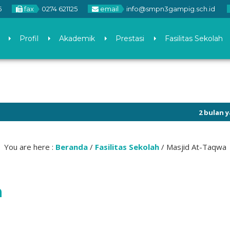
5
fax
0274 621125
email
info@smpn3gampig.sch.id
Profil
Akademik
Prestasi
Fasilitas Sekolah
2 bulan yang lal
You are here :
Beranda
/
Fasilitas Sekolah
/
Masjid At-Taqwa
a