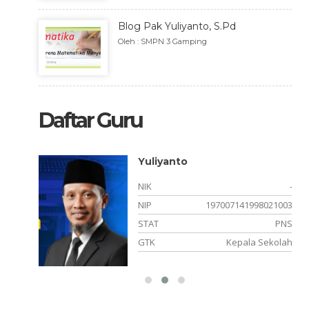
Blog Pak Yuliyanto, S.Pd
Oleh : SMPN 3 Gamping
Daftar Guru
Yuliyanto
NIK
-
NIP
197007141998021003
PNS
STAT
PNS
istrasi
GTK
Kepala Sekolah