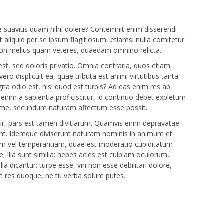
se suavius quam nihil dolere? Contemnit enim disserendi
t aliquid per se ipsum flagitiosum, etiamsi nulla comitetur
n melius quam veteres, quaedam omnino relicta.
est, sed doloris privatio. Omnia contraria, quos etiam
ero displicuit ea, quae tributa est animi virtutibus tanta
gna odio est, nisi quod est turpis? Ad eas enim res ab
enim a sapientia proficiscitur, id continuo debet expletum
time, secundum naturam affectum esse possit.
ur, pars est tamen divitiarum. Quamvis enim depravatae
nt. Idemque diviserunt naturam hominis in animum et
am vel temperantiam, quae est moderatio cupiditatum
; Illa sunt similia: hebes acies est cuipiam oculorum,
lla dicantur: turpe esse, viri non esse debilitari dolore,
m res quoque, ne tu verba solum putes.