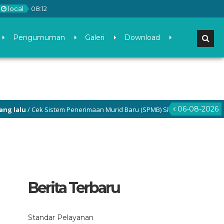
local
08
:
12
Pengumuman
Galeri
Download
06-08-2026
u
/ Cek Sistem Penerimaan Murid Baru (SPMB) SMP Negeri 3 Gamping di 
Berita Terbaru
Standar Pelayanan