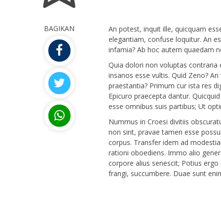
BAGIKAN
An potest, inquit ille, quicquam es
elegantiam, confuse loquitur. An es
infamia? Ab hoc autem quaedam no
Quia dolori non voluptas contraria 
insanos esse vultis. Quid Zeno? An v
praestantia? Primum cur ista res di
Epicuro praecepta dantur. Quicquid 
esse omnibus suis partibus; Ut op
Nummus in Croesi divitiis obscurat
non sint, pravae tamen esse possu
corpus. Transfer idem ad modesti
rationi oboediens. Immo alio genere
corpore alius senescit; Potius ergo i
frangi, succumbere. Duae sunt eni