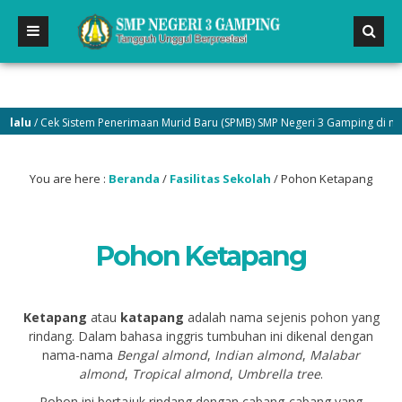
lu
/ Cek Sistem Penerimaan Murid Baru (SPMB) SMP Negeri 3 Gamping di menu 
You are here :
Beranda
/
Fasilitas Sekolah
/
Pohon Ketapang
Pohon Ketapang
Ketapang
atau
katapang
adalah nama sejenis pohon yang
rindang. Dalam bahasa inggris tumbuhan ini dikenal dengan
nama-nama
Bengal almond
,
Indian almond
,
Malabar
almond
,
Tropical almond
,
Umbrella tree
.
Pohon ini bertajuk rindang dengan cabang-cabang yang