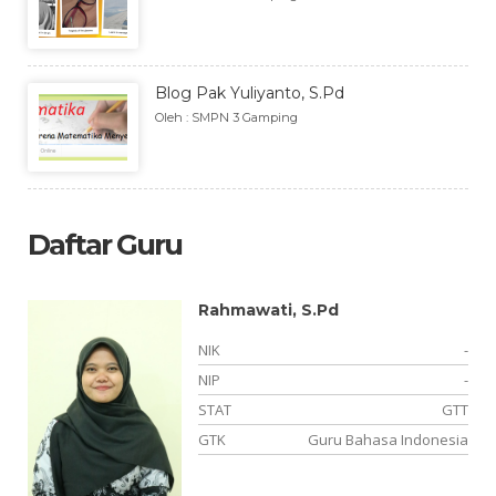
Blog Pak Yuliyanto, S.Pd
Oleh : SMPN 3 Gamping
Daftar Guru
Rahmawati, S.Pd
NIK
-
NIP
-
TT
STAT
GTT
an
GTK
Guru Bahasa Indonesia