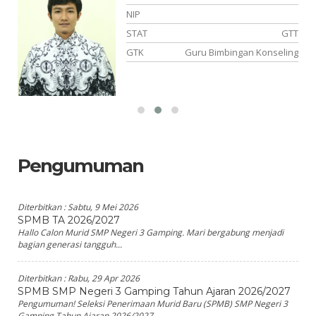
NIP
NS
STAT
GTT
PA
GTK
Guru Bimbingan Konseling
Pengumuman
Diterbitkan :
Sabtu, 9 Mei 2026
SPMB TA 2026/2027
Hallo Calon Murid SMP Negeri 3 Gamping. Mari bergabung menjadi
bagian generasi tangguh...
Diterbitkan :
Rabu, 29 Apr 2026
SPMB SMP Negeri 3 Gamping Tahun Ajaran 2026/2027
Pengumuman! Seleksi Penerimaan Murid Baru (SPMB) SMP Negeri 3
Gamping Tahun Ajaran 2026/2027...