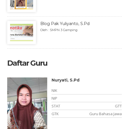
Blog Pak Yuliyanto, S.Pd
Oleh : SMPN 3 Gamping
Daftar Guru
Nuryati, S.Pd
NIK
NIP
NS
STAT
GTT
ka
GTK
Guru Bahasa Jawa