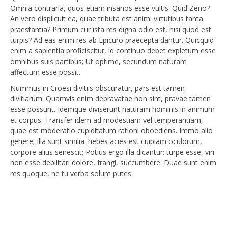
Omnia contraria, quos etiam insanos esse vultis. Quid Zeno?
An vero displicuit ea, quae tributa est animi virtutibus tanta
praestantia? Primum cur ista res digna odio est, nisi quod est
turpis? Ad eas enim res ab Epicuro praecepta dantur. Quicquid
enim a sapientia proficiscitur, id continuo debet expletum esse
omnibus suis partibus; Ut optime, secundum naturam
affectum esse possit.
Nummus in Croesi divitiis obscuratur, pars est tamen
divitiarum. Quamvis enim depravatae non sint, pravae tamen
esse possunt. Idemque diviserunt naturam hominis in animum
et corpus. Transfer idem ad modestiam vel temperantiam,
quae est moderatio cupiditatum rationi oboediens. Immo alio
genere; Illa sunt similia: hebes acies est cuipiam oculorum,
corpore alius senescit; Potius ergo illa dicantur: turpe esse, viri
non esse debilitari dolore, frangi, succumbere. Duae sunt enim
res quoque, ne tu verba solum putes.