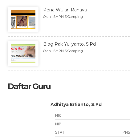
Pena Wulan Rahayu
Oleh : SMPN 3 Gamping
Blog Pak Yuliyanto, S.Pd
Oleh : SMPN 3 Gamping
Daftar Guru
Adhitya Erfianto, S.Pd
NIK
NIP
NS
STAT
PNS