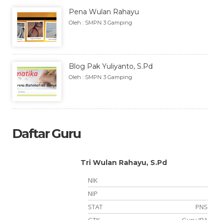
Pena Wulan Rahayu
Oleh : SMPN 3 Gamping
Blog Pak Yuliyanto, S.Pd
Oleh : SMPN 3 Gamping
Daftar Guru
Tri Wulan Rahayu, S.Pd
NIK
NIP
NS
STAT
PNS