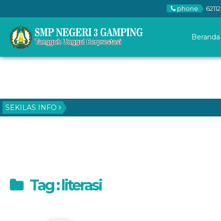
phone
62112
Beranda
SEKILAS INFO
Tag : literasi