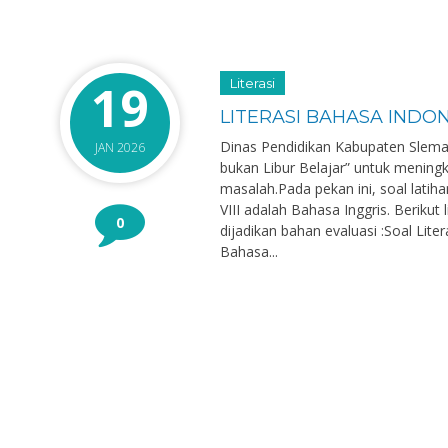
19
Literasi
LITERASI BAHASA INDO
Dinas Pendidikan Kabupaten Slema
JAN 2026
bukan Libur Belajar” untuk menin
masalah.Pada pekan ini, soal latiha
VIII adalah Bahasa Inggris. Berikut
0
dijadikan bahan evaluasi :Soal Liter
Bahasa...
a Rahyati, S.Pd
Rahmawati, S.
NIK
NIP
PPPK
STAT
Guru Bimbingan Konseling
GTK
Guru 