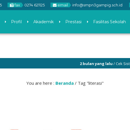
5
fax
0274 621125
email
info@smpn3gampig.sch.id
Profil
Akademik
Prestasi
Fasilitas Sekolah
2 bulan yang lalu
/ Cek Sistem Pe
You are here :
Beranda
/
Tag "literasi"