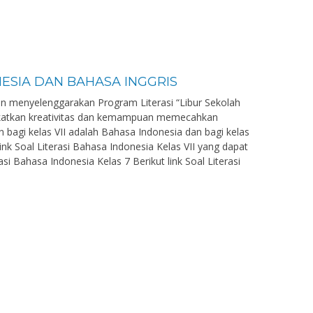
NESIA DAN BAHASA INGGRIS
n menyelenggarakan Program Literasi “Libur Sekolah
gkatkan kreativitas dan kemampuan memecahkan
n bagi kelas VII adalah Bahasa Indonesia dan bagi kelas
 link Soal Literasi Bahasa Indonesia Kelas VII yang dapat
asi Bahasa Indonesia Kelas 7 Berikut link Soal Literasi
Pd
Andi Cahyo Prihantoro,
S.Kom
-
NIK
-
NIP
GTT
STAT
Bahasa Indonesia
GTK
Guru Ma