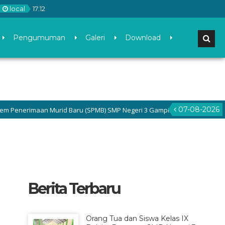
local
17
:
12
Pengumuman
Galeri
Download
07-08-2026
nerimaan Murid Baru (SPMB) SMP Negeri 3 Gamping di menu Pengumuman 
Berita Terbaru
Orang Tua dan Siswa Kelas IX