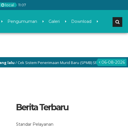
local
11
:
07
Pengumuman
Galeri
Download
06-08-2026
/ Cek Sistem Penerimaan Murid Baru (SPMB) SMP Negeri 3 Gamping di me
Berita Terbaru
Standar Pelayanan