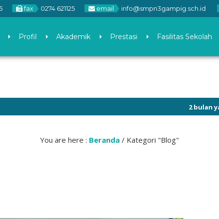
5
fax
0274 621125
email
info@smpn3gampig.sch.id
Profil
Akademik
Prestasi
Fasilitas Sekolah
2 bulan yang lalu
You are here :
Beranda
/
Kategori "Blog"