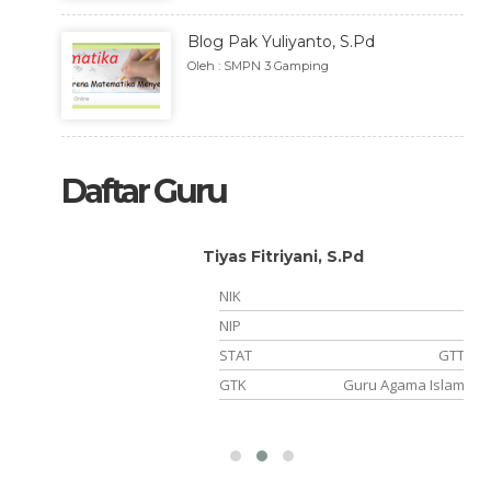
Blog Pak Yuliyanto, S.Pd
Oleh : SMPN 3 Gamping
Daftar Guru
Tiyas Fitriyani, S.Pd
NIK
NIP
PTT-K2
STAT
GTT
ersihan
GTK
Guru Agama Islam