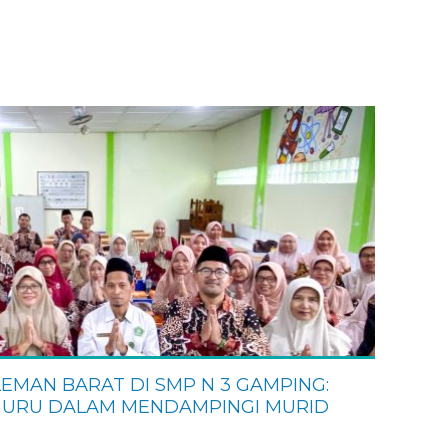
Kartono
NIK
NIP
GTT
STAT
Guru Bahasa Jawa
GTK
Petugas Keb
EMAN BARAT DI SMP N 3 GAMPING:
GURU DALAM MENDAMPINGI MURID