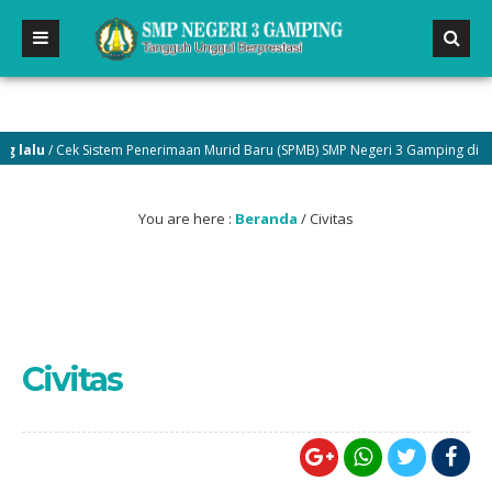
lalu
/ Cek Sistem Penerimaan Murid Baru (SPMB) SMP Negeri 3 Gamping di men
You are here :
Beranda
/
Civitas
Civitas