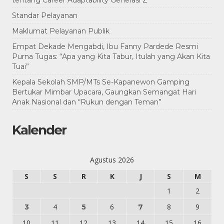
Standar Pelayanan
Maklumat Pelayanan Publik
Empat Dekade Mengabdi, Ibu Fanny Pardede Resmi
Purna Tugas: “Apa yang Kita Tabur, Itulah yang Akan Kita
Tuai”
Kepala Sekolah SMP/MTs Se-Kapanewon Gamping
Bertukar Mimbar Upacara, Gaungkan Semangat Hari
Anak Nasional dan “Rukun dengan Teman”
Kalender
Agustus 2026
S
S
R
K
J
S
M
1
2
4
6
8
9
3
5
7
10
11
12
13
14
15
16