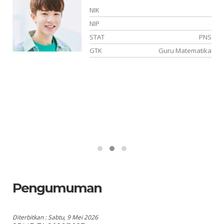
NIK
NIP
NS
STAT
PNS
ka
GTK
Guru Matematika
Pengumuman
Diterbitkan :
Sabtu, 9 Mei 2026