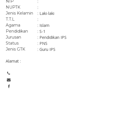
NIP
:
NUPTK
:
Jenis Kelamin
: Laki-laki
T.T.L
:
Agama
: Islam
Pendidikan
: S-1
Jurusan
: Pendidikan IPS
Status
: PNS
Jenis GTK
: Guru IPS
Alamat :