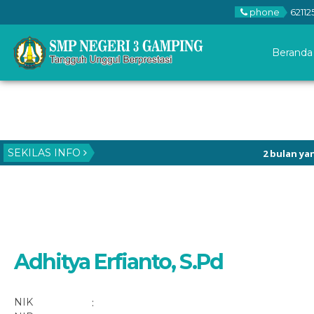
phone
62112
Beranda
SEKILAS INFO
2 bulan yang lalu
Berprestasi SPETA
Adhitya Erfianto, S.Pd
NIK
: