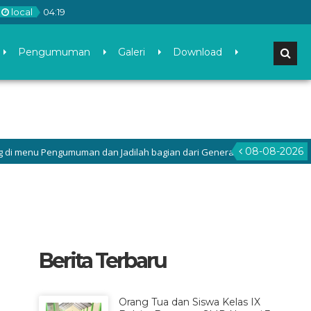
local
04
:
20
Pengumuman
Galeri
Download
08-08-2026
nu Pengumuman dan Jadilah bagian dari Generasi Tangguh Unggul
Berita Terbaru
Orang Tua dan Siswa Kelas IX