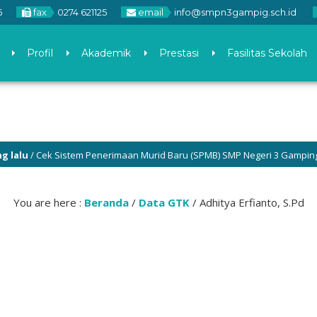
5
fax
0274 621125
email
info@smpn3gampig.sch.id
Profil
Akademik
Prestasi
Fasilitas Sekolah
/ Cek Sistem Penerimaan Murid Baru (SPMB) SMP Negeri 3 Gamping di me
GA.
You are here :
Beranda
/
Data GTK
/
Adhitya Erfianto, S.Pd