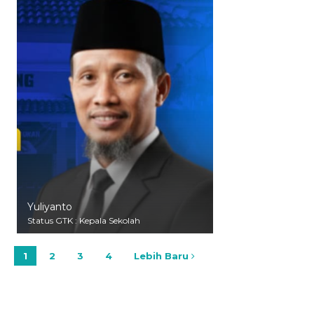
Yuliyanto
Status GTK : Kepala Sekolah
1
2
3
4
Lebih Baru