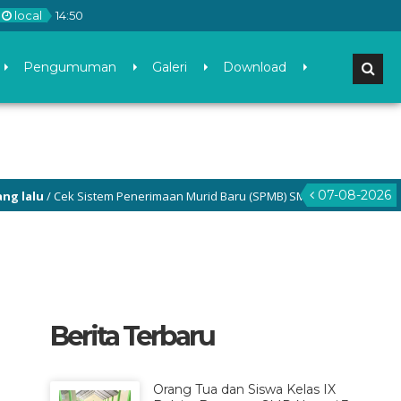
local
14
:
50
Pengumuman
Galeri
Download
07-08-2026
lu
/ Cek Sistem Penerimaan Murid Baru (SPMB) SMP Negeri 3 Gamping di 
Berita Terbaru
Orang Tua dan Siswa Kelas IX