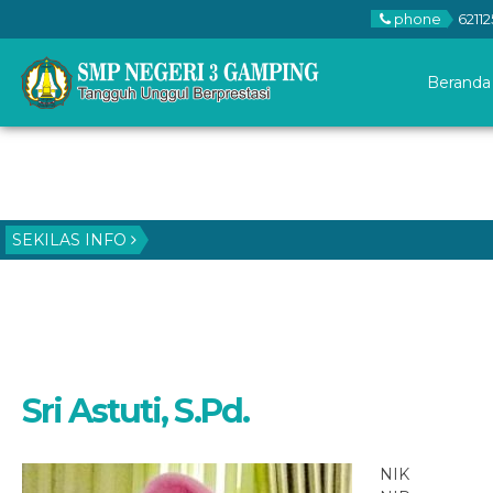
phone
62112
Beranda
SEKILAS INFO
Sri Astuti, S.Pd.
NIK