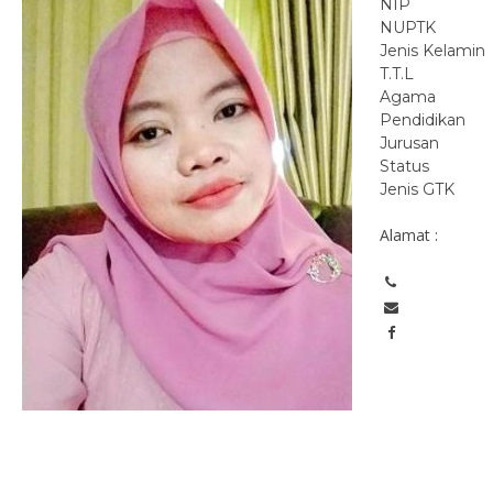
NIP
NUPTK
Jenis Kelamin
T.T.L
Agama
Pendidikan
Jurusan
Status
Jenis GTK
Alamat :