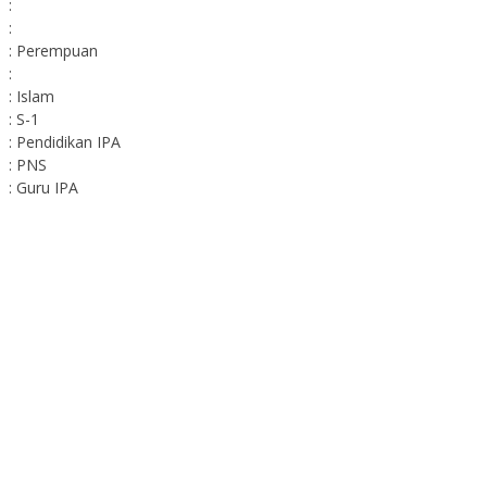
:
:
: Perempuan
:
: Islam
: S-1
: Pendidikan IPA
: PNS
: Guru IPA