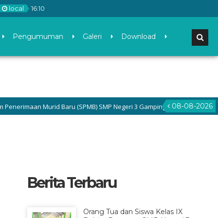
local
16
:
10
Pengumuman
Galeri
Download
08-08-2026
imaan Murid Baru (SPMB) SMP Negeri 3 Gamping di menu Pengumuman dan
Berita Terbaru
Orang Tua dan Siswa Kelas IX