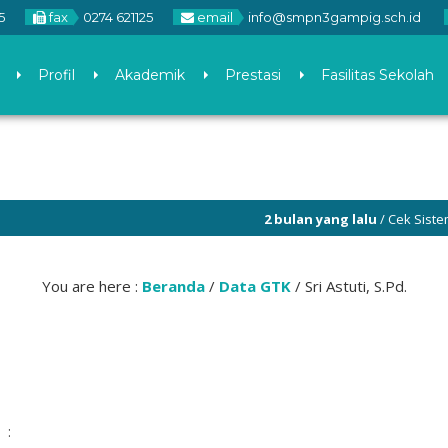
5
fax
0274 621125
email
info@smpn3gampig.sch.id
Profil
Akademik
Prestasi
Fasilitas Sekolah
2 bulan yang lalu
/ Cek Sistem Pener
You are here :
Beranda
/
Data GTK
/
Sri Astuti, S.Pd.
: