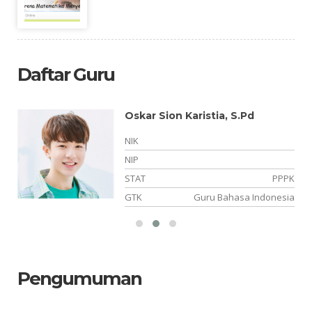
Daftar Guru
Oskar Sion Karistia, S.Pd
NIK
NIP
K2
STAT
PPPK
an
GTK
Guru Bahasa Indonesia
Pengumuman