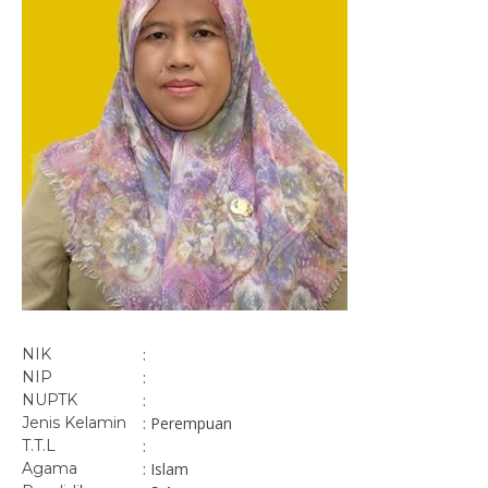
NIK
:
NIP
:
NUPTK
:
Jenis Kelamin
: Perempuan
T.T.L
:
Agama
: Islam