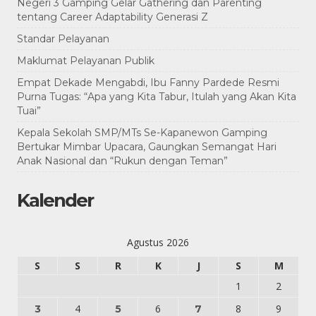
Negeri 3 Gamping Gelar Gathering dan Parenting
tentang Career Adaptability Generasi Z
Standar Pelayanan
Maklumat Pelayanan Publik
Empat Dekade Mengabdi, Ibu Fanny Pardede Resmi
Purna Tugas: “Apa yang Kita Tabur, Itulah yang Akan Kita
Tuai”
Kepala Sekolah SMP/MTs Se-Kapanewon Gamping
Bertukar Mimbar Upacara, Gaungkan Semangat Hari
Anak Nasional dan “Rukun dengan Teman”
Kalender
Agustus 2026
S
S
R
K
J
S
M
1
2
4
6
8
9
3
5
7