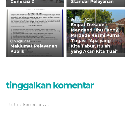
Generasi Z
Standar Pelayanan
3 Agu 2026
Empat Dekade
Mengabdi, Ibu Fanny
Pardede Resmi Purna
Tugas: “Apa yang
5 Agu 2026
Maklumat Pelayanan
Kita Tabur, Itulah
Publik
yang Akan Kita Tuai”
tinggalkan komentar