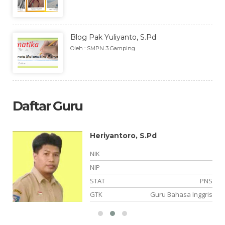
Blog Pak Yuliyanto, S.Pd
Oleh : SMPN 3 Gamping
Daftar Guru
Heriyantoro, S.Pd
NIK
NIP
PK
STAT
PNS
is
GTK
Guru Bahasa Inggris