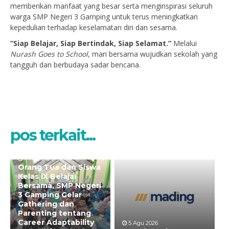
memberikan manfaat yang besar serta menginspirasi seluruh
warga SMP Negeri 3 Gamping untuk terus meningkatkan
kepedulian terhadap keselamatan diri dan sesama.
“Siap Belajar, Siap Bertindak, Siap Selamat.”
Melalui
Nurash Goes to School
, mari bersama wujudkan sekolah yang
tangguh dan berbudaya sadar bencana.
pos terkait...
7 Agu 2026
Orang Tua dan Siswa
Kelas IX Belajar
Bersama, SMP Negeri
3 Gamping Gelar
Gathering dan
Parenting tentang
Career Adaptability
5 Agu 2026