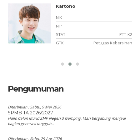
Kartono
NIK
NIP
PK
STAT
PTT-K2
IK
GTK
Petugas Kebersihan
Pengumuman
Diterbitkan :
Sabtu, 9 Mei 2026
SPMB TA 2026/2027
Hallo Calon Murid SMP Negeri 3 Gamping. Mari bergabung menjadi
bagian generasi tangguh...
Diterbitkan :
Rabu, 29 Apr 2026