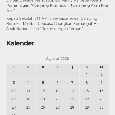
Empat Dekade Mengabdi, Ibu Fanny Pardede Resmi
Purna Tugas: “Apa yang Kita Tabur, Itulah yang Akan Kita
Tuai”
Kepala Sekolah SMP/MTs Se-Kapanewon Gamping
Bertukar Mimbar Upacara, Gaungkan Semangat Hari
Anak Nasional dan “Rukun dengan Teman”
Kalender
Agustus 2026
S
S
R
K
J
S
M
1
2
4
6
8
9
3
5
7
10
11
12
13
14
15
16
17
18
19
20
21
22
23
24
25
26
27
28
29
30