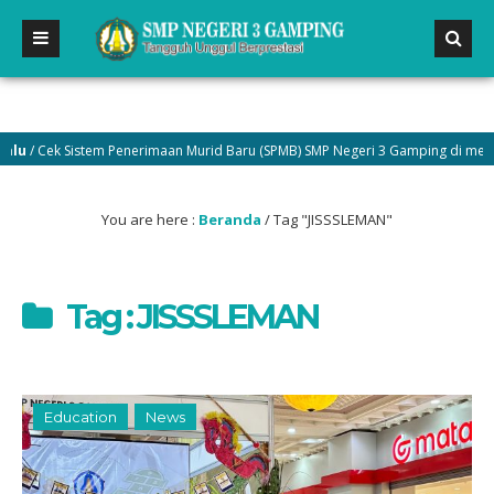
/ Cek Sistem Penerimaan Murid Baru (SPMB) SMP Negeri 3 Gamping di menu Pe
You are here :
Beranda
/
Tag "JISSSLEMAN"
Tag : JISSSLEMAN
Education
News