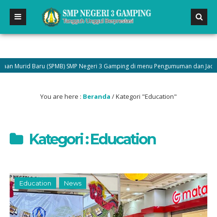
(SPMB) SMP Negeri 3 Gamping di menu Pengumuman dan Jadilah bagian dari Ge
You are here :
Beranda
/
Kategori "Education"
Kategori : Education
Education
News