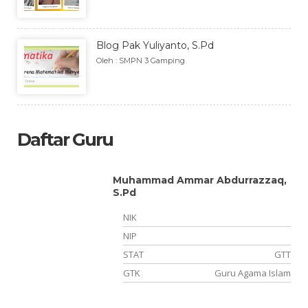
Blog Pak Yuliyanto, S.Pd
Oleh : SMPN 3 Gamping
Daftar Guru
Muhammad Ammar Abdurrazzaq,
S.Pd
NIK
NIP
TT
STAT
GTT
si
GTK
Guru Agama Islam