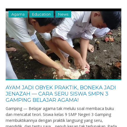
Agama
Education
News
AYAM JADI OBYEK PRAKTIK, BONEKA JADI
JENAZAH — CARA SERU SISWA SMPN 3
GAMPING BELAJAR AGAMA!
Gamping — Belajar agama tak melulu soal membaca buku
dan mencatat teori. Siswa kelas 9 SMP Negeri 3 Gamping
membuktikannya dengan praktik langsung yang seru,
mendidik, dan tentu saja… penuh kesan tak terlupakan. Pada