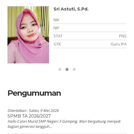
Sri Astuti, S.Pd.
-
NIK
03
NIP
NS
STAT
PNS
ah
GTK
Guru IPA
Pengumuman
Diterbitkan :
Sabtu, 9 Mei 2026
SPMB TA 2026/2027
Hallo Calon Murid SMP Negeri 3 Gamping. Mari bergabung menjadi
bagian generasi tangguh...