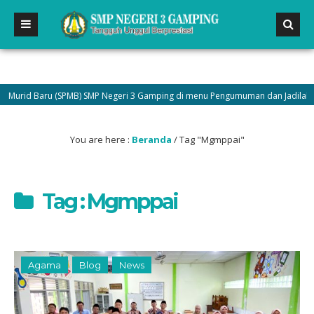
rid Baru (SPMB) SMP Negeri 3 Gamping di menu Pengumuman dan Jadilah bagia
You are here :
Beranda
/
Tag "Mgmppai"
Tag : Mgmppai
Agama
Blog
News