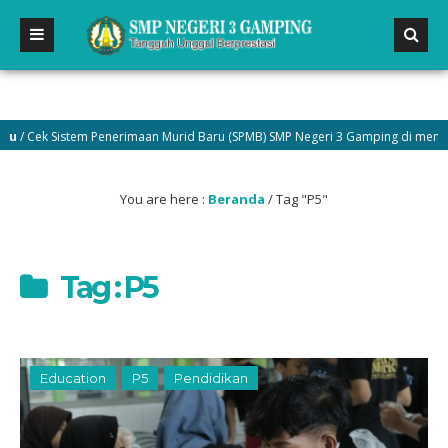
 Cek Sistem Penerimaan Murid Baru (SPMB) SMP Negeri 3 Gamping di menu Pen
You are here :
Beranda
/
Tag "P5"
Tag : P5
Education
P5
Pendidikan