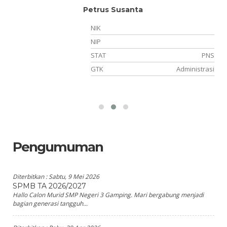
Petrus Susanta
NIK
NIP
STAT
PNS
TT
GTK
Administrasi
wa
Pengumuman
Diterbitkan :
Sabtu, 9 Mei 2026
SPMB TA 2026/2027
Hallo Calon Murid SMP Negeri 3 Gamping. Mari bergabung menjadi
bagian generasi tangguh...