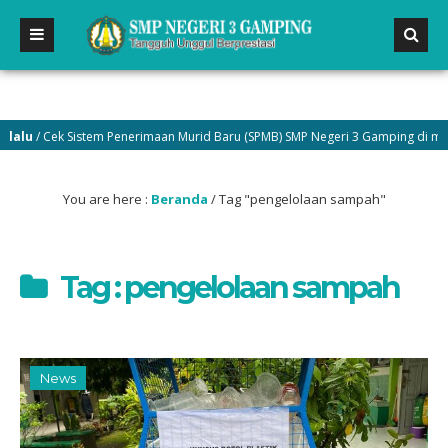
lu
/ Cek Sistem Penerimaan Murid Baru (SPMB) SMP Negeri 3 Gamping di menu 
You are here :
Beranda
/
Tag "pengelolaan sampah"
Tag : pengelolaan sampah
News