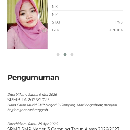
NIK
NIP
TT
STAT
PNS
am
GTK
Guru IPA
Pengumuman
Diterbitkan :
Sabtu, 9 Mei 2026
SPMB TA 2026/2027
Hallo Calon Murid SMP Negeri 3 Gamping. Mari bergabung menjadi
bagian generasi tangguh...
Diterbitkan :
Rabu, 29 Apr 2026
SPMB SMP Negeri 3 Gamping Tahun Ajaran 2026/2027