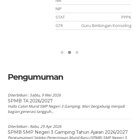
-
NIK
-
NIP
TT
STAT
PPPK
ia
GTK
Guru Bimbingan Konseling
Pengumuman
Diterbitkan :
Sabtu, 9 Mei 2026
SPMB TA 2026/2027
Hallo Calon Murid SMP Negeri 3 Gamping. Mari bergabung menjadi
bagian generasi tangguh...
Diterbitkan :
Rabu, 29 Apr 2026
SPMB SMP Negeri 3 Gamping Tahun Ajaran 2026/2027
Pengumuman! Seleksi Penerimaan Murid Baru (SPMB) SMP Negeri 3