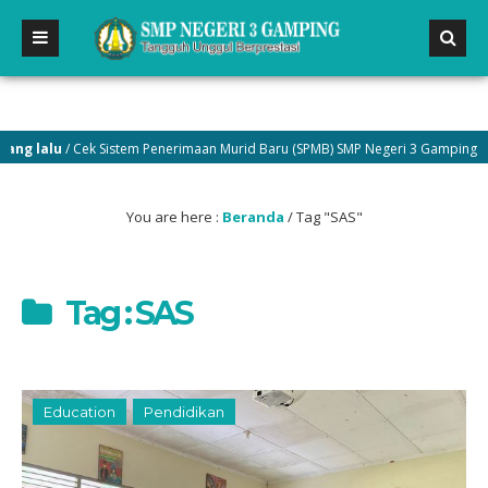
 lalu
/ Cek Sistem Penerimaan Murid Baru (SPMB) SMP Negeri 3 Gamping di me
You are here :
Beranda
/
Tag "SAS"
Tag : SAS
Education
Pendidikan