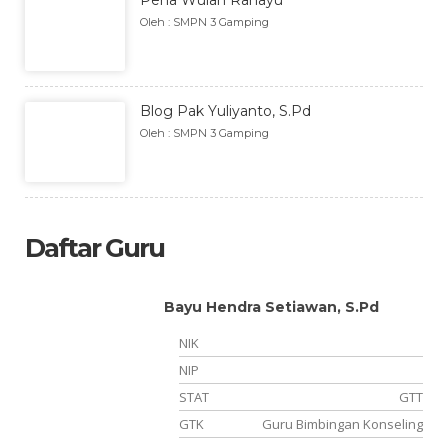
Oleh : SMPN 3 Gamping
Blog Pak Yuliyanto, S.Pd
Oleh : SMPN 3 Gamping
Daftar Guru
Bayu Hendra Setiawan, S.Pd
NIK
NIP
TT
STAT
GTT
wa
GTK
Guru Bimbingan Konseling