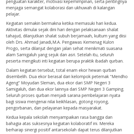
penguatan karakter, motivasi kepemimpinan, serta pentingnya
menjaga semangat kolaborasi dan ukhuwah di kalangan
pelajar.
Kegiatan semakin bermakna ketika memasuki hari kedua.
Aktivitas dimulai sejak dini hari dengan pelaksanaan shalat
tahajud, dilanjutkan shalat subuh berjamaah, kultum yang diisi
oleh Drs. Ahmad Janadi,M.A. Pengawas Kemenag Kulon
Progo, serta dilanjut dengan jalan sehat menikmati suasana
alam Samigaluh yang sejuk dan asri. Setelah itu, seluruh
peserta mengikuti inti kegiatan berupa praktik ibadah qurban.
Dalam kegiatan tersebut, total enam ekor hewan qurban
disembelih. Dua ekor berasal dari kelompok peternak “Mendho
Ageng” Moyudan Sleman, dua ekor dari SMP Negeri 3
Samigaluh, dan dua ekor lainnya dari SMP Negeri 3 Gamping.
Seluruh proses qurban menjadi sarana pembelajaran nyata
bagi siswa mengenai nilai keikhlasan, gotong royong,
pengorbanan, dan pelayanan kepada masyarakat.
Kedua kepala sekolah menyampaikan rasa bangga dan
bahagia atas suksesnya kegiatan kolaboratif ini. Mereka
berharap sinergi positif antarsekolah dapat terus dilanjutkan