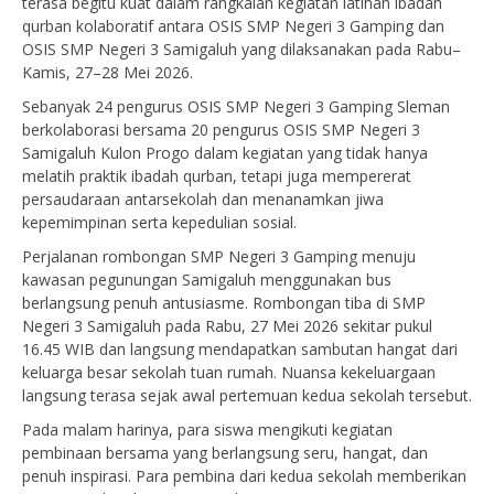
terasa begitu kuat dalam rangkaian kegiatan latihan ibadah
qurban kolaboratif antara OSIS SMP Negeri 3 Gamping dan
OSIS SMP Negeri 3 Samigaluh yang dilaksanakan pada Rabu–
Kamis, 27–28 Mei 2026.
Sebanyak 24 pengurus OSIS SMP Negeri 3 Gamping Sleman
berkolaborasi bersama 20 pengurus OSIS SMP Negeri 3
Samigaluh Kulon Progo dalam kegiatan yang tidak hanya
melatih praktik ibadah qurban, tetapi juga mempererat
persaudaraan antarsekolah dan menanamkan jiwa
kepemimpinan serta kepedulian sosial.
Perjalanan rombongan SMP Negeri 3 Gamping menuju
kawasan pegunungan Samigaluh menggunakan bus
berlangsung penuh antusiasme. Rombongan tiba di SMP
Negeri 3 Samigaluh pada Rabu, 27 Mei 2026 sekitar pukul
16.45 WIB dan langsung mendapatkan sambutan hangat dari
keluarga besar sekolah tuan rumah. Nuansa kekeluargaan
langsung terasa sejak awal pertemuan kedua sekolah tersebut.
Pada malam harinya, para siswa mengikuti kegiatan
pembinaan bersama yang berlangsung seru, hangat, dan
penuh inspirasi. Para pembina dari kedua sekolah memberikan