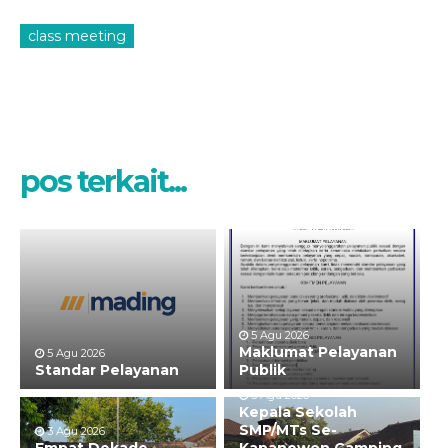
class meeting
pos terkait...
5 Agu 2026
Maklumat Pelayanan
5 Agu 2026
Standar Pelayanan
Publik
3 Agu 2026
Kepala Sekolah
SMP/MTs Se-
3 Agu 2026