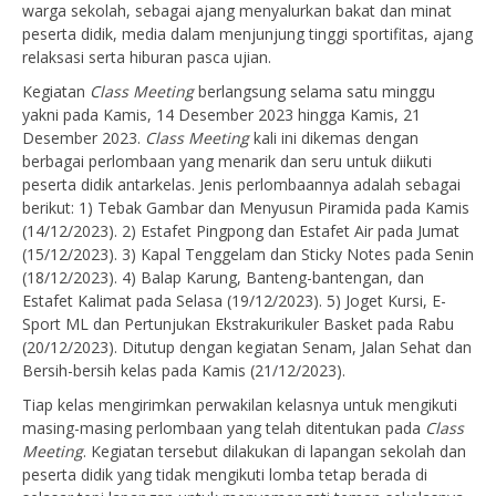
warga sekolah, sebagai ajang menyalurkan bakat dan minat
peserta didik, media dalam menjunjung tinggi sportifitas, ajang
relaksasi serta hiburan pasca ujian.
Kegiatan
Class Meeting
berlangsung selama satu minggu
yakni pada Kamis, 14 Desember 2023 hingga Kamis, 21
Desember 2023.
Class Meeting
kali ini dikemas dengan
berbagai perlombaan yang menarik dan seru untuk diikuti
peserta didik antarkelas. Jenis perlombaannya adalah sebagai
berikut: 1) Tebak Gambar dan Menyusun Piramida pada Kamis
(14/12/2023). 2) Estafet Pingpong dan Estafet Air pada Jumat
(15/12/2023). 3) Kapal Tenggelam dan Sticky Notes pada Senin
(18/12/2023). 4) Balap Karung, Banteng-bantengan, dan
Estafet Kalimat pada Selasa (19/12/2023). 5) Joget Kursi, E-
Sport ML dan Pertunjukan Ekstrakurikuler Basket pada Rabu
(20/12/2023). Ditutup dengan kegiatan Senam, Jalan Sehat dan
Bersih-bersih kelas pada Kamis (21/12/2023).
Tiap kelas mengirimkan perwakilan kelasnya untuk mengikuti
masing-masing perlombaan yang telah ditentukan pada
Class
Meeting
. Kegiatan tersebut dilakukan di lapangan sekolah dan
peserta didik yang tidak mengikuti lomba tetap berada di