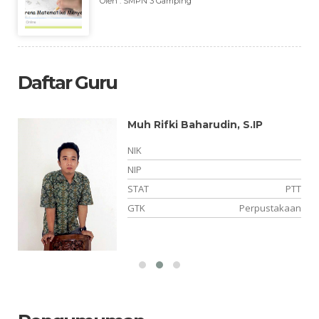
Oleh : SMPN 3 Gamping
Daftar Guru
Muh Rifki Baharudin, S.IP
-
NIK
03
NIP
NS
STAT
PTT
ah
GTK
Perpustakaan