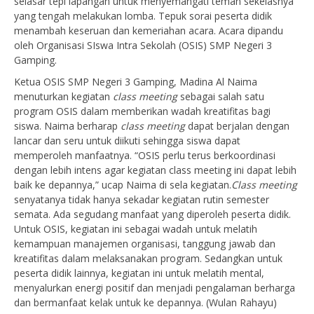
selasar tepi lapangan untuk menyemangati teman sekelasnya
yang tengah melakukan lomba. Tepuk sorai peserta didik
menambah keseruan dan kemeriahan acara. Acara dipandu
oleh Organisasi SIswa Intra Sekolah (OSIS) SMP Negeri 3
Gamping.
Ketua OSIS SMP Negeri 3 Gamping, Madina Al Naima
menuturkan kegiatan
class
meeting
sebagai salah satu
program OSIS dalam memberikan wadah kreatifitas bagi
siswa. Naima berharap
class meeting
dapat berjalan dengan
lancar dan seru untuk diikuti sehingga siswa dapat
memperoleh manfaatnya. “OSIS perlu terus berkoordinasi
dengan lebih intens agar kegiatan class meeting ini dapat lebih
baik ke depannya,” ucap Naima di sela kegiatan.
Class meeting
senyatanya tidak hanya sekadar kegiatan rutin semester
semata. Ada segudang manfaat yang diperoleh peserta didik.
Untuk OSIS, kegiatan ini sebagai wadah untuk melatih
kemampuan manajemen organisasi, tanggung jawab dan
kreatifitas dalam melaksanakan program. Sedangkan untuk
peserta didik lainnya, kegiatan ini untuk melatih mental,
menyalurkan energi positif dan menjadi pengalaman berharga
dan bermanfaat kelak untuk ke depannya. (Wulan Rahayu)