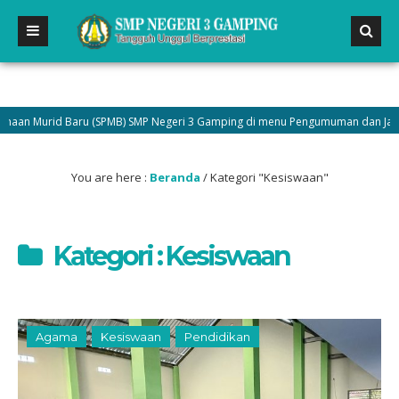
aru (SPMB) SMP Negeri 3 Gamping di menu Pengumuman dan Jadilah bagian dar
You are here :
Beranda
/
Kategori "Kesiswaan"
Kategori : Kesiswaan
Agama
Kesiswaan
Pendidikan