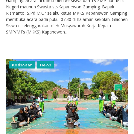
Gamping. Acara ini diikuti oleh 89 siswa dari 13 SMP dan MTs
Negeri maupun Swasta se-Kapanewon Gamping. Bapak
Rismanto, S.Pd M.Or selaku ketua MKKS Kapanewon Gamping
membuka acara pada pukul 07.30 di halaman sekolah. Gladhen
Siswa diselenggarakan oleh Musyawarah Kerja Kepala
SMP/MTs (MKKS) Kapanewon...
Kesiswaan
News