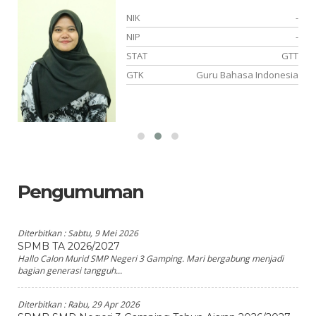
NIK
-
NIP
-
TT
STAT
GTT
an
GTK
Guru Bahasa Indonesia
Pengumuman
Diterbitkan :
Sabtu, 9 Mei 2026
SPMB TA 2026/2027
Hallo Calon Murid SMP Negeri 3 Gamping. Mari bergabung menjadi
bagian generasi tangguh...
Diterbitkan :
Rabu, 29 Apr 2026