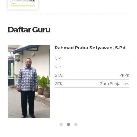
Daftar Guru
Rahmad Praba Setyawan, S.Pd
NIK
NIP
NS
STAT
PPPK
is
GTK
Guru Penjaskes