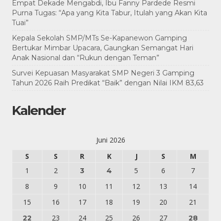
Empat Dekade Mengabdi, Ibu Fanny Pardede Resmi
Purna Tugas: “Apa yang Kita Tabur, Itulah yang Akan Kita
Tuai”
Kepala Sekolah SMP/MTs Se-Kapanewon Gamping
Bertukar Mimbar Upacara, Gaungkan Semangat Hari
Anak Nasional dan “Rukun dengan Teman”
Survei Kepuasan Masyarakat SMP Negeri 3 Gamping
Tahun 2026 Raih Predikat “Baik” dengan Nilai IKM 83,63
Kalender
Juni 2026
S
S
R
K
J
S
M
1
2
5
6
7
3
4
8
9
10
11
12
13
14
15
16
17
18
19
20
21
23
24
25
26
27
22
28