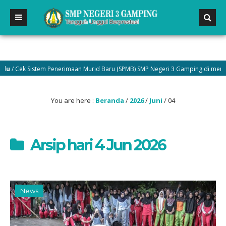
 Cek Sistem Penerimaan Murid Baru (SPMB) SMP Negeri 3 Gamping di menu Pen
You are here :
Beranda
/
2026
/
Juni
/
04
Arsip hari 4 Jun 2026
News