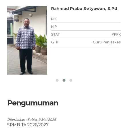
Rahmad Praba Setyawan, S.Pd
NIK
NIP
TT
STAT
PPPK
am
GTK
Guru Penjaskes
Pengumuman
Diterbitkan :
Sabtu, 9 Mei 2026
SPMB TA 2026/2027