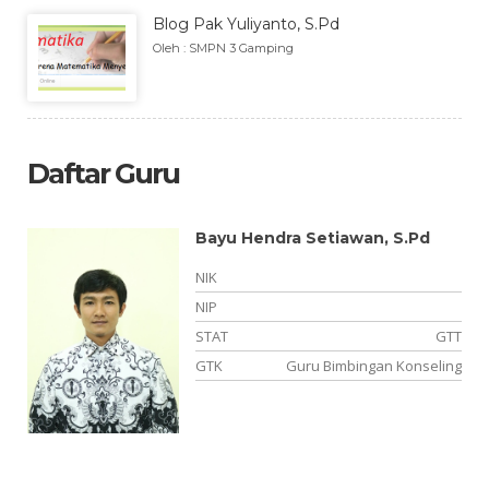
Blog Pak Yuliyanto, S.Pd
Oleh : SMPN 3 Gamping
Daftar Guru
Bayu Hendra Setiawan, S.Pd
NIK
NIP
PK
STAT
GTT
Kn
GTK
Guru Bimbingan Konseling