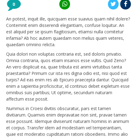
0
An potest, inquit ille, quicquam esse suavius quam nihil dolere?
Contemnit enim disserendi elegantiam, confuse loquitur. An
est aliquid per se ipsum flagitiosum, etiamsi nulla comitetur
infamia? Ab hoc autem quaedam non melius quam veteres,
quaedam omnino relicta.
Quia dolori non voluptas contraria est, sed doloris privatio.
Omnia contraria, quos etiam insanos esse vultis. Quid Zeno?
An vero displicuit ea, quae tributa est animi virtutibus tanta
praestantia? Primum cur ista res digna odio est, nisi quod est
turpis? Ad eas enim res ab Epicuro praecepta dantur. Quicquid
enim a sapientia proficiscitur, id continuo debet expletum esse
omnibus suis partibus; Ut optime, secundum naturam
affectum esse possit.
Nummus in Croesi divitiis obscuratur, pars est tamen
divitiarum. Quamvis enim depravatae non sint, pravae tamen
esse possunt. Idemque diviserunt naturam hominis in animum
et corpus. Transfer idem ad modestiam vel temperantiam,
quae est moderatio cupiditatum rationi oboediens. Immo alio