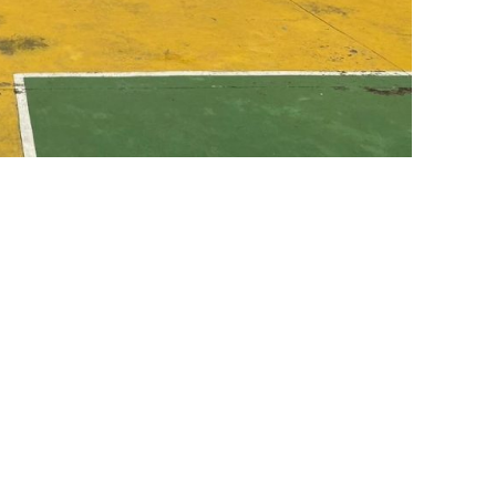
ni, S.Pd
Petrus Susanta
NIK
NIP
PPPK
STAT
mbingan Konseling
GTK
Admin