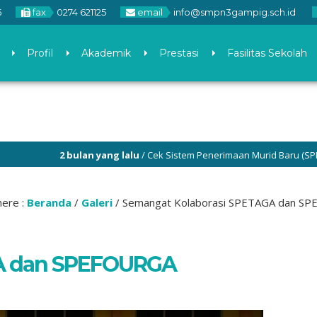
5
fax
0274 621125
email
info@smpn3gampig.sch.id
Profil
Akademik
Prestasi
Fasilitas Sekolah
2 bulan yang lalu
/ Cek Sistem Penerimaan Murid Baru (SPMB) SMP Ne
here :
Beranda
/
Galeri
/
Semangat Kolaborasi SPETAGA dan S
GA dan SPEFOURGA