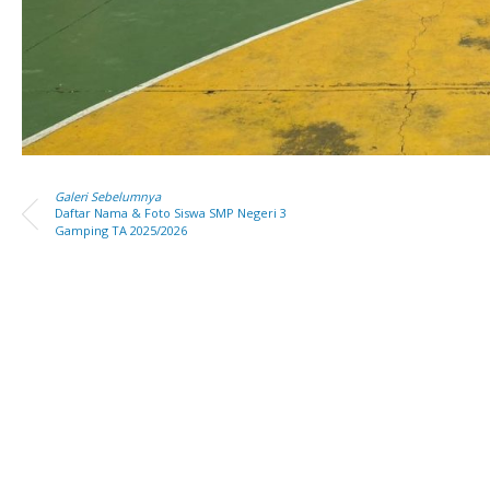
Galeri Sebelumnya
Daftar Nama & Foto Siswa SMP Negeri 3
Gamping TA 2025/2026
 Sayudi
Suci Cahya Lestia
NIK
NIP
PTT
STAT
Penjaga Malam
GTK
Guru Bi