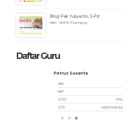
Blog Pak Yuliyanto, S.Pd
Oleh : SMPN 3 Gamping
Daftar Guru
Ahmad Sayudi
NIK
NIP
PNS
STAT
PTT
istrasi
GTK
Penjaga Malam