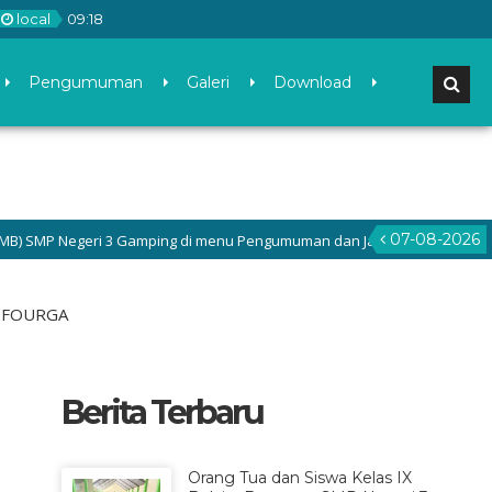
local
09
:
18
Pengumuman
Galeri
Download
07-08-2026
geri 3 Gamping di menu Pengumuman dan Jadilah bagian dari Generasi 
PEFOURGA
Berita Terbaru
Orang Tua dan Siswa Kelas IX