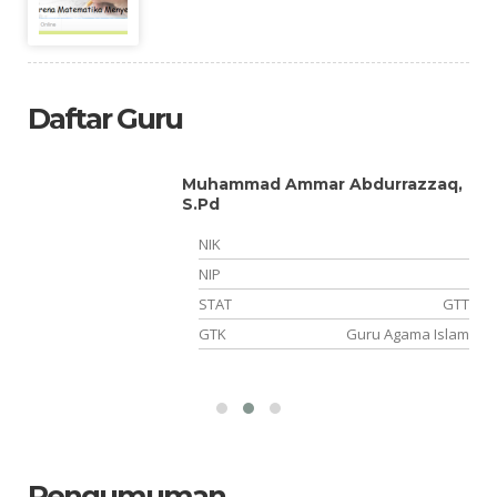
Daftar Guru
Muhammad Ammar Abdurrazzaq,
S.Pd
NIK
NIP
PK
STAT
GTT
ng
GTK
Guru Agama Islam
Pengumuman