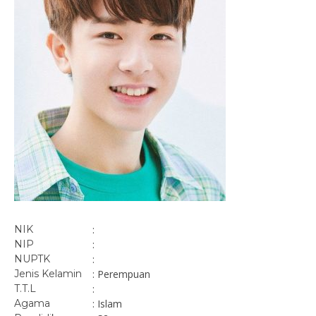
NIK
:
NIP
:
NUPTK
:
Jenis Kelamin
: Perempuan
T.T.L
:
Agama
: Islam