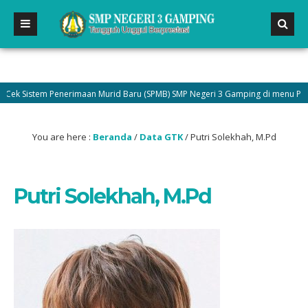
 Sistem Penerimaan Murid Baru (SPMB) SMP Negeri 3 Gamping di menu Pengumu
You are here :
Beranda
/
Data GTK
/
Putri Solekhah, M.Pd
Putri Solekhah, M.Pd