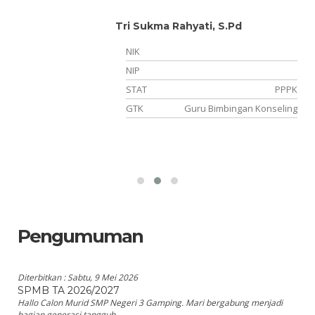
Tri Sukma Rahyati, S.Pd
NIK
NIP
NS
STAT
PPPK
wa
GTK
Guru Bimbingan Konseling
Pengumuman
Diterbitkan :
Sabtu, 9 Mei 2026
SPMB TA 2026/2027
Hallo Calon Murid SMP Negeri 3 Gamping. Mari bergabung menjadi
bagian generasi tangguh...