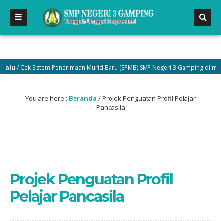
lu
/ Cek Sistem Penerimaan Murid Baru (SPMB) SMP Negeri 3 Gamping di menu 
You are here :
Beranda
/
Projek Penguatan Profil Pelajar
Pancasila
Projek Penguatan Profil
Pelajar Pancasila