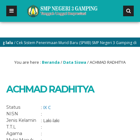
lalu
/ Cek Sistem Penerimaan Murid Baru (SPMB) SMP Negeri 3 Gamping di men
You are here :
Beranda
/
Data Siswa
/
ACHMAD RADHITYA
ACHMAD RADHITYA
Status
:
IX C
NISN
:
Jenis Kelamin
: Laki-laki
T.T.L
:
Agama
: