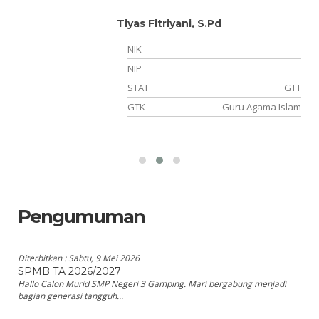
Tiyas Fitriyani, S.Pd
NIK
NIP
STAT
GTT
TT
GTK
Guru Agama Islam
wa
Pengumuman
Diterbitkan :
Sabtu, 9 Mei 2026
SPMB TA 2026/2027
Hallo Calon Murid SMP Negeri 3 Gamping. Mari bergabung menjadi
bagian generasi tangguh...