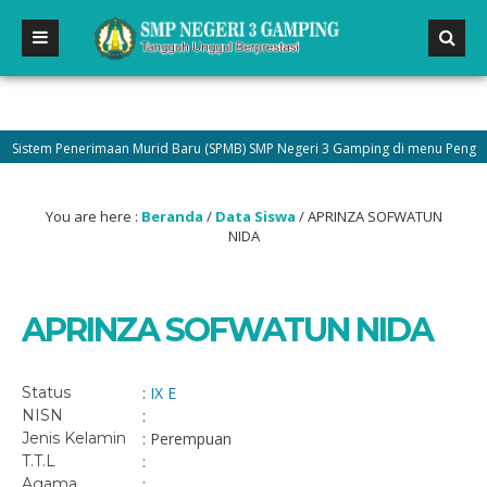
istem Penerimaan Murid Baru (SPMB) SMP Negeri 3 Gamping di menu Pengumuma
You are here :
Beranda
/
Data Siswa
/
APRINZA SOFWATUN
NIDA
APRINZA SOFWATUN NIDA
Status
:
IX E
NISN
:
Jenis Kelamin
: Perempuan
T.T.L
:
Agama
: