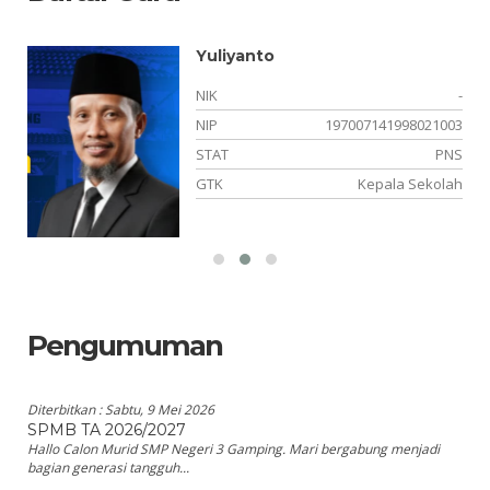
Yuliyanto
NIK
-
NIP
197007141998021003
PK
STAT
PNS
IK
GTK
Kepala Sekolah
Pengumuman
Diterbitkan :
Sabtu, 9 Mei 2026
SPMB TA 2026/2027
Hallo Calon Murid SMP Negeri 3 Gamping. Mari bergabung menjadi
bagian generasi tangguh...