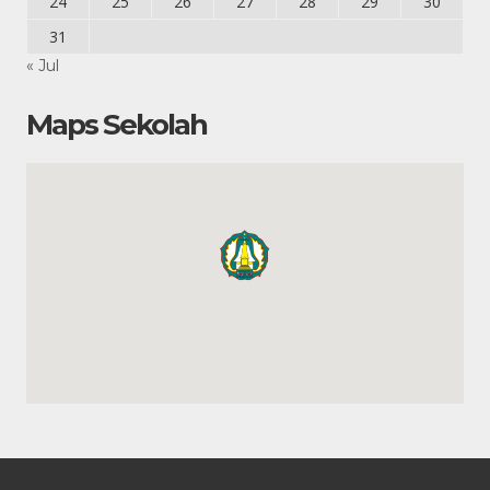
24
25
26
27
28
29
30
31
« Jul
Maps Sekolah