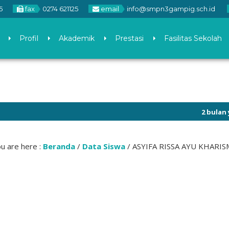
5
fax
0274 621125
email
info@smpn3gampig.sch.id
Profil
Akademik
Prestasi
Fasilitas Sekolah
2 bulan yang l
u are here :
Beranda
/
Data Siswa
/
ASYIFA RISSA AYU KHARIS