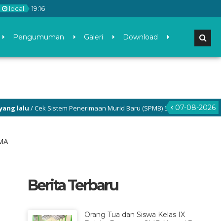
local
19
:
16
Pengumuman
Galeri
Download
07-08-2026
alu
/ Cek Sistem Penerimaan Murid Baru (SPMB) SMP Negeri 3 Gamping di
MA
Berita Terbaru
Orang Tua dan Siswa Kelas IX