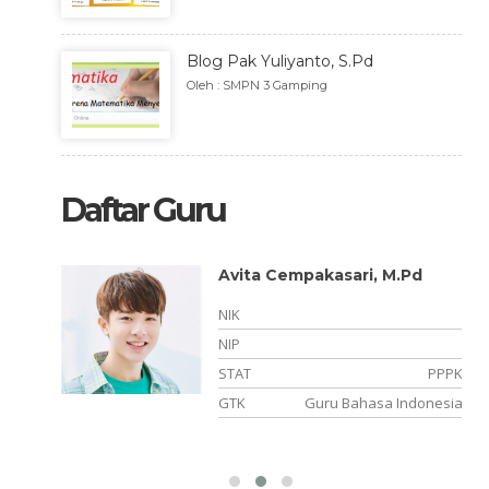
Blog Pak Yuliyanto, S.Pd
Oleh : SMPN 3 Gamping
Daftar Guru
Avita Cempakasari, M.Pd
-
NIK
-
NIP
GTT
STAT
PPPK
onesia
GTK
Guru Bahasa Indonesia