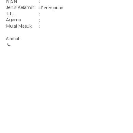
NISN
:
Jenis Kelamin
: Perempuan
T.T.L
:
Agama
:
Mulai Masuk
:
Alamat :