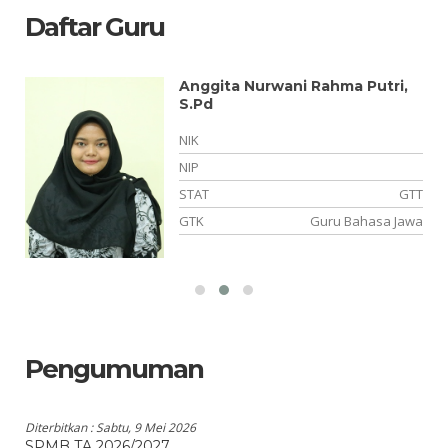
Daftar Guru
Anggita Nurwani Rahma Putri,
S.Pd
NIK
NIP
NS
STAT
GTT
is
GTK
Guru Bahasa Jawa
Pengumuman
Diterbitkan :
Sabtu, 9 Mei 2026
SPMB TA 2026/2027