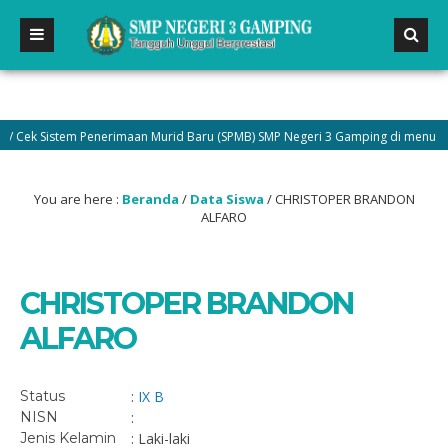
Cek Sistem Penerimaan Murid Baru (SPMB) SMP Negeri 3 Gamping di menu Peng
You are here :
Beranda
/
Data Siswa
/
CHRISTOPER BRANDON
ALFARO
CHRISTOPER BRANDON
ALFARO
Status
:
IX B
NISN
:
Jenis Kelamin
: Laki-laki