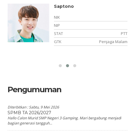
Saptono
NIK
NIP
TT
STAT
PTT
wa
GTK
Penjaga Malam
Pengumuman
Diterbitkan :
Sabtu, 9 Mei 2026
SPMB TA 2026/2027
Hallo Calon Murid SMP Negeri 3 Gamping. Mari bergabung menjadi
bagian generasi tangguh...