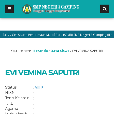
alu
/ Cek Sistem Penerimaan Murid Baru (SPMB) SMP Negeri 3 Gamping di menu
You are here :
Beranda
/
Data Siswa
/
EVI VEMINA SAPUTRI
EVI VEMINA SAPUTRI
Status
:
VIII F
NISN
:
Jenis Kelamin
:
T.T.L
:
Agama
: