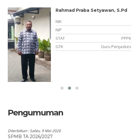
Rahmad Praba Setyawan, S.Pd
NIK
NIP
NS
STAT
PPPK
si
GTK
Guru Penjaskes
Pengumuman
Diterbitkan :
Sabtu, 9 Mei 2026
SPMB TA 2026/2027