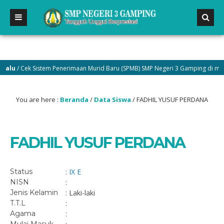
lu
/ Cek Sistem Penerimaan Murid Baru (SPMB) SMP Negeri 3 Gamping di menu 
You are here :
Beranda
/
Data Siswa
/
FADHIL YUSUF PERDANA
FADHIL YUSUF PERDANA
Status
:
IX E
NISN
:
Jenis Kelamin
: Laki-laki
T.T.L
:
Agama
: