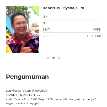
Robertus Triyana, S.Pd
NIK
NIP
TT
STAT
PPPK
si
GTK
Guru PKn
Pengumuman
Diterbitkan :
Sabtu, 9 Mei 2026
SPMB TA 2026/2027
Hallo Calon Murid SMP Negeri 3 Gamping. Mari bergabung menjadi
bagian generasi tangguh...