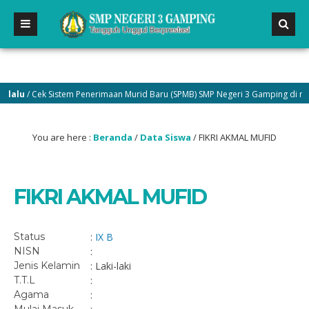
alu
/ Cek Sistem Penerimaan Murid Baru (SPMB) SMP Negeri 3 Gamping di menu
You are here :
Beranda
/
Data Siswa
/
FIKRI AKMAL MUFID
FIKRI AKMAL MUFID
Status
:
IX B
NISN
:
Jenis Kelamin
: Laki-laki
T.T.L
:
Agama
: