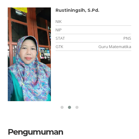
Rustiningsih, S.Pd.
NIK
NIP
STAT
PNS
TT
GTK
Guru Matematika
wa
Pengumuman