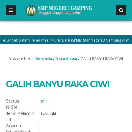
lu
/ Cek Sistem Penerimaan Murid Baru (SPMB) SMP Negeri 3 Gamping di menu 
You are here :
Beranda
/
Data Siswa
/
GALIH BANYU RAKA CIWI
GALIH BANYU RAKA CIWI
Status
:
IX F
NISN
:
Jenis Kelamin
: Laki-laki
T.T.L
:
Agama
: