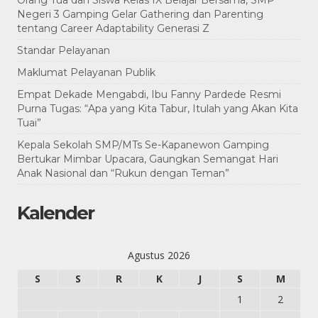
Orang Tua dan Siswa Kelas IX Belajar Bersama, SMP
Negeri 3 Gamping Gelar Gathering dan Parenting
tentang Career Adaptability Generasi Z
Standar Pelayanan
Maklumat Pelayanan Publik
Empat Dekade Mengabdi, Ibu Fanny Pardede Resmi
Purna Tugas: “Apa yang Kita Tabur, Itulah yang Akan Kita
Tuai”
Kepala Sekolah SMP/MTs Se-Kapanewon Gamping
Bertukar Mimbar Upacara, Gaungkan Semangat Hari
Anak Nasional dan “Rukun dengan Teman”
Kalender
Agustus 2026
S
S
R
K
J
S
M
1
2