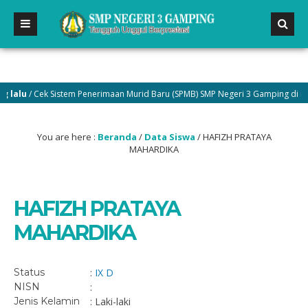
alu
/ Cek Sistem Penerimaan Murid Baru (SPMB) SMP Negeri 3 Gamping di menu
You are here :
Beranda
/
Data Siswa
/
HAFIZH PRATAYA
MAHARDIKA
HAFIZH PRATAYA
MAHARDIKA
Status
:
IX D
NISN
:
Jenis Kelamin
: Laki-laki