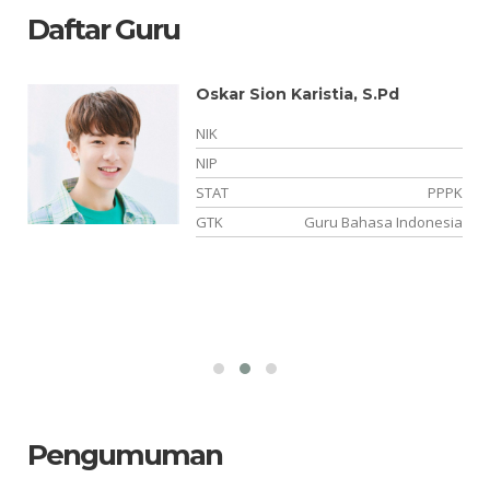
Daftar Guru
Oskar Sion Karistia, S.Pd
NIK
NIP
PK
STAT
PPPK
es
GTK
Guru Bahasa Indonesia
Pengumuman