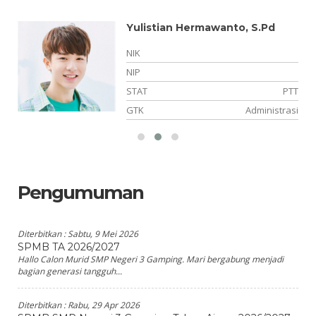
Yulistian Hermawanto, S.Pd
NIK
NIP
PK
STAT
PTT
ia
GTK
Administrasi
Pengumuman
Diterbitkan :
Sabtu, 9 Mei 2026
SPMB TA 2026/2027
Hallo Calon Murid SMP Negeri 3 Gamping. Mari bergabung menjadi
bagian generasi tangguh...
Diterbitkan :
Rabu, 29 Apr 2026