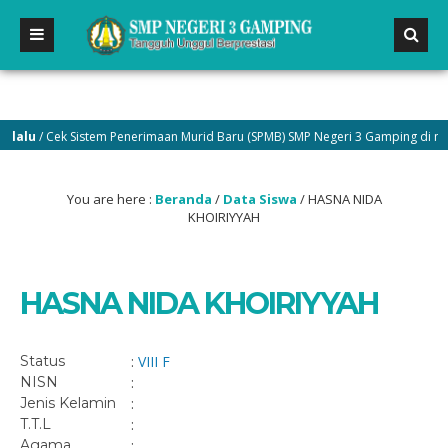
alu
/ Cek Sistem Penerimaan Murid Baru (SPMB) SMP Negeri 3 Gamping di menu
You are here :
Beranda
/
Data Siswa
/
HASNA NIDA
KHOIRIYYAH
HASNA NIDA KHOIRIYYAH
Status
:
VIII F
NISN
:
Jenis Kelamin
:
T.T.L
:
Agama
: