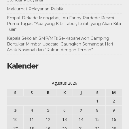
Standar Pelayanan
Maklumat Pelayanan Publik
Empat Dekade Mengabdi, Ibu Fanny Pardede Resmi
Purna Tugas: “Apa yang Kita Tabur, Itulah yang Akan Kita
Tuai”
Kepala Sekolah SMP/MTs Se-Kapanewon Gamping
Bertukar Mimbar Upacara, Gaungkan Semangat Hari
Anak Nasional dan “Rukun dengan Teman”
Kalender
Agustus 2026
S
S
R
K
J
S
M
1
2
4
6
8
9
3
5
7
10
11
12
13
14
15
16
17
18
19
20
21
22
23