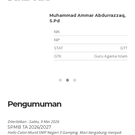
Muhammad Ammar Abdurrazzaq,
S.Pd
NIK
NIP
TT
STAT
GTT
an
GTK
Guru Agama Islam
Pengumuman
Diterbitkan :
Sabtu, 9 Mei 2026
SPMB TA 2026/2027
Hallo Calon Murid SMP Negeri 3 Gamping. Mari bergabung menjadi