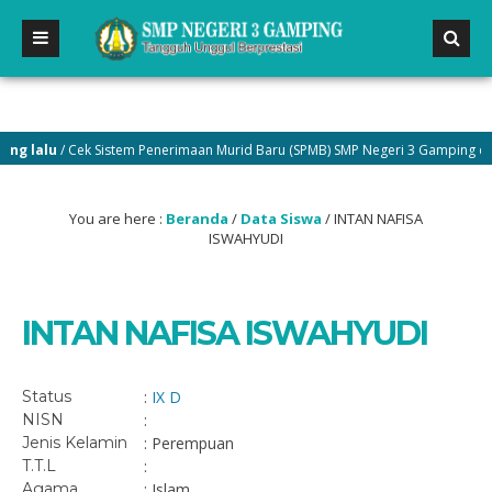
 lalu
/ Cek Sistem Penerimaan Murid Baru (SPMB) SMP Negeri 3 Gamping di me
You are here :
Beranda
/
Data Siswa
/
INTAN NAFISA
ISWAHYUDI
INTAN NAFISA ISWAHYUDI
Status
:
IX D
NISN
:
Jenis Kelamin
: Perempuan
T.T.L
:
Agama
: Islam