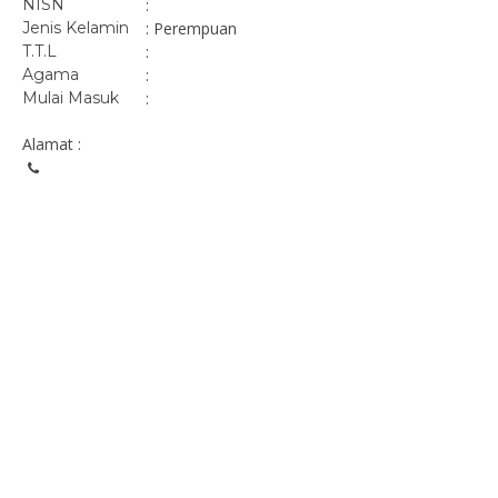
NISN
:
Jenis Kelamin
: Perempuan
T.T.L
:
Agama
:
Mulai Masuk
:
Alamat :