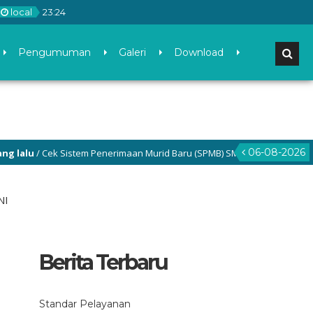
local
23
:
24
Pengumuman
Galeri
Download
06-08-2026
u
/ Cek Sistem Penerimaan Murid Baru (SPMB) SMP Negeri 3 Gamping di m
NI
Berita Terbaru
Standar Pelayanan