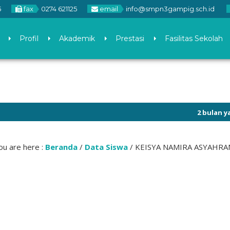
5
fax
0274 621125
email
info@smpn3gampig.sch.id
Profil
Akademik
Prestasi
Fasilitas Sekolah
2 bulan yang lal
ou are here :
Beranda
/
Data Siswa
/
KEISYA NAMIRA ASYAHRA