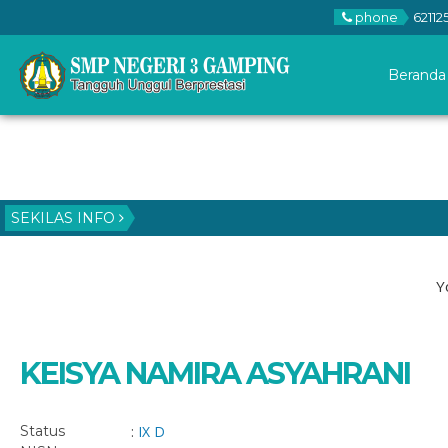
phone
62112
Beranda
SEKILAS INFO
Y
KEISYA NAMIRA ASYAHRANI
Status
:
IX D