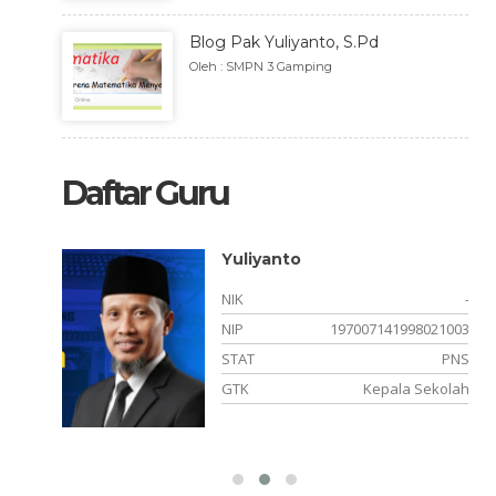
Blog Pak Yuliyanto, S.Pd
Oleh : SMPN 3 Gamping
Daftar Guru
Yuliyanto
NIK
-
NIP
197007141998021003
PNS
STAT
PNS
matika
GTK
Kepala Sekolah