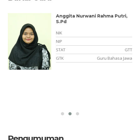
Anggita Nurwani Rahma Putri,
S.Pd
NIK
NIP
NS
STAT
GTT
ka
GTK
Guru Bahasa Jawa
Pengumuman