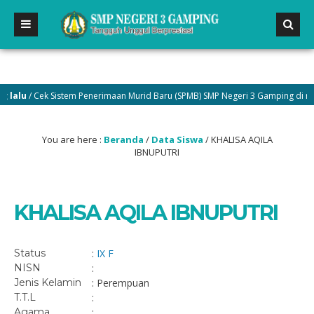
alu
/ Cek Sistem Penerimaan Murid Baru (SPMB) SMP Negeri 3 Gamping di menu
You are here :
Beranda
/
Data Siswa
/
KHALISA AQILA
IBNUPUTRI
KHALISA AQILA IBNUPUTRI
Status
:
IX F
NISN
:
Jenis Kelamin
: Perempuan
T.T.L
:
Agama
: