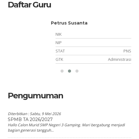
Daftar Guru
Petrus Susanta
NIK
NIP
NS
STAT
PNS
PS
GTK
Administrasi
Pengumuman
Diterbitkan :
Sabtu, 9 Mei 2026
SPMB TA 2026/2027
Hallo Calon Murid SMP Negeri 3 Gamping. Mari bergabung menjadi
bagian generasi tangguh...