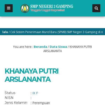
lu
/ Cek Sistem Penerimaan Murid Baru (SPMB) SMP Negeri 3 Gamping di menu 
You are here :
Beranda
/
Data Siswa
/
KHANAYA PUTRI
ARSLANANTA
KHANAYA PUTRI
ARSLANANTA
Status
:
IX F
NISN
:
Jenis Kelamin
: Perempuan