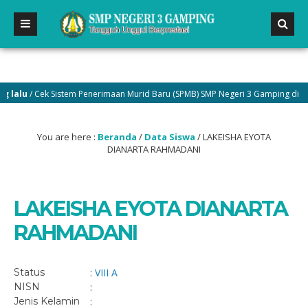
alu
/ Cek Sistem Penerimaan Murid Baru (SPMB) SMP Negeri 3 Gamping di menu
You are here :
Beranda
/
Data Siswa
/
LAKEISHA EYOTA
DIANARTA RAHMADANI
LAKEISHA EYOTA DIANARTA
RAHMADANI
Status
:
VIII A
NISN
:
Jenis Kelamin
: