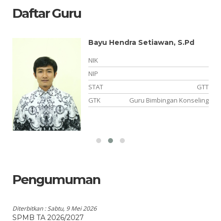
Daftar Guru
Bayu Hendra Setiawan, S.Pd
NIK
NIP
PK
STAT
GTT
IK
GTK
Guru Bimbingan Konseling
Pengumuman
Diterbitkan :
Sabtu, 9 Mei 2026
SPMB TA 2026/2027