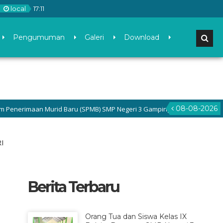
local
17
:
11
Pengumuman
Galeri
Download
08-08-2026
rimaan Murid Baru (SPMB) SMP Negeri 3 Gamping di menu Pengumuman dan
I
Berita Terbaru
Orang Tua dan Siswa Kelas IX