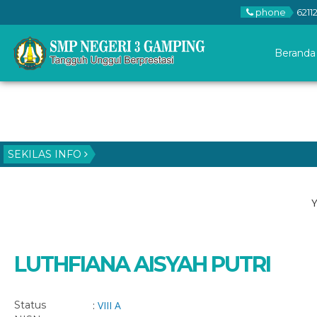
phone
6211
Beranda
SEKILAS INFO
Y
LUTHFIANA AISYAH PUTRI
Status
:
VIII A