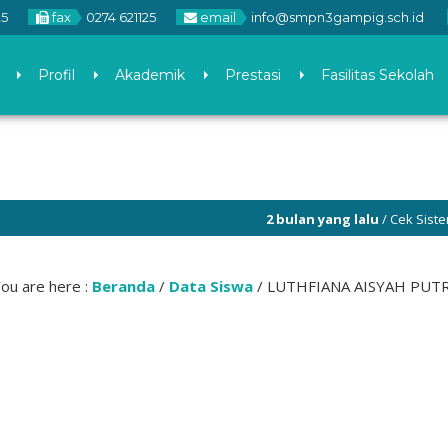
25
fax
0274 621125
email
info@smpn3gampig.sch.id
Profil
Akademik
Prestasi
Fasilitas Sekolah
2 bulan yang lalu
/ Cek Sistem Pene
ou are here :
Beranda
/
Data Siswa
/
LUTHFIANA AISYAH PUTR