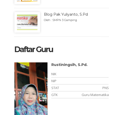
Blog Pak Yuliyanto, S.Pd
Oleh : SMPN 3 Gamping
Daftar Guru
Rustiningsih, S.Pd.
NIK
NIP
PPPK
STAT
PNS
jaskes
GTK
Guru Matematika