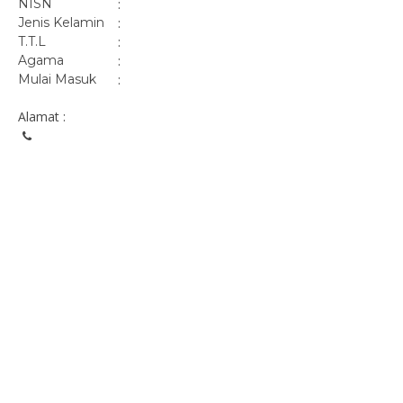
NISN
:
Jenis Kelamin
:
T.T.L
:
Agama
:
Mulai Masuk
:
Alamat :