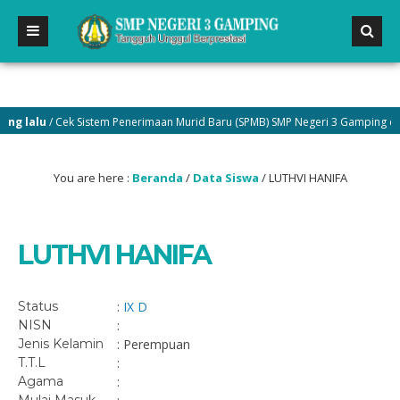
 lalu
/ Cek Sistem Penerimaan Murid Baru (SPMB) SMP Negeri 3 Gamping di me
You are here :
Beranda
/
Data Siswa
/
LUTHVI HANIFA
LUTHVI HANIFA
Status
:
IX D
NISN
:
Jenis Kelamin
: Perempuan
T.T.L
:
Agama
: